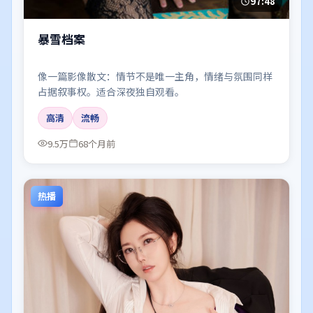
97:48
暴雪档案
像一篇影像散文：情节不是唯一主角，情绪与氛围同样
占据叙事权。适合深夜独自观看。
高清
流畅
9.5万
68个月前
热播