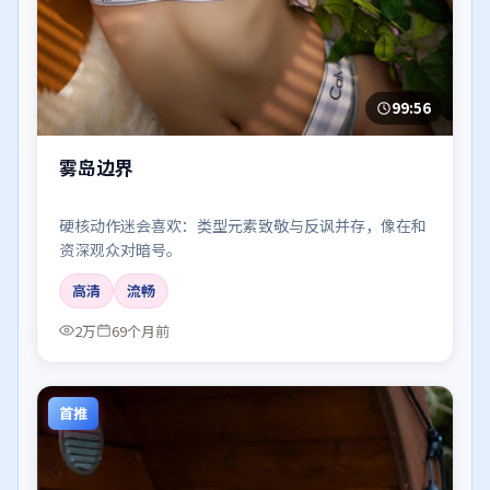
99:56
雾岛边界
硬核动作迷会喜欢：类型元素致敬与反讽并存，像在和
资深观众对暗号。
高清
流畅
2万
69个月前
首推