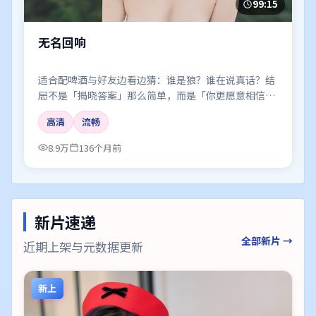
99:15
无名回响
适合配啤酒与好友边看边猜：谁是狼？谁在说真话？结
局不是「揭晓答案」那么简单，而是「你更愿意相信
谁」。
高清
流畅
8.9万
136个月前
新片速递
全部新片 →
近期上架与元数据更新
新上