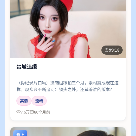
99:18
焚城追缉
（伪纪录片口吻）摄制组跟拍三个月，素材剪成现在这
样。观众会不断追问：镜头之外，还藏着谁的版本？
高清
流畅
7.6万
80个月前
新上