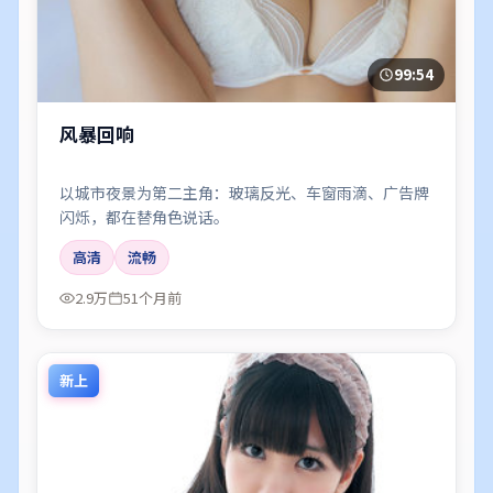
99:54
风暴回响
以城市夜景为第二主角：玻璃反光、车窗雨滴、广告牌
闪烁，都在替角色说话。
高清
流畅
2.9万
51个月前
新上