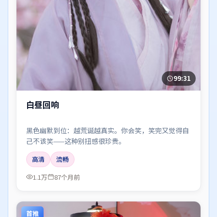
99:31
白昼回响
黑色幽默到位：越荒诞越真实。你会笑，笑完又觉得自
己不该笑——这种别扭感很珍贵。
高清
流畅
1.1万
87个月前
首推