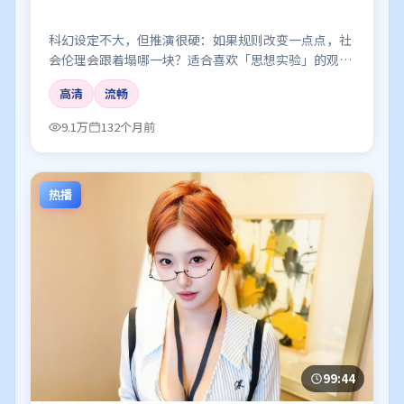
科幻设定不大，但推演很硬：如果规则改变一点点，社
会伦理会跟着塌哪一块？适合喜欢「思想实验」的观
众。
高清
流畅
9.1万
132个月前
热播
99:44