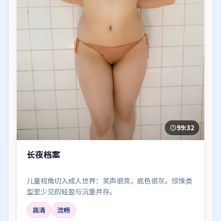
99:32
长夜档案
儿童视角切入成人世界：笑声很亮，底色很灰。惊悚类
型里少见的轻盈与沉重并存。
高清
流畅