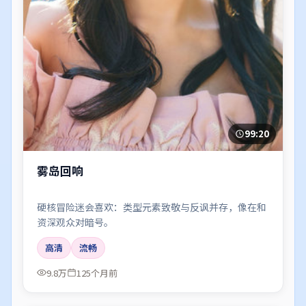
99:20
雾岛回响
硬核冒险迷会喜欢：类型元素致敬与反讽并存，像在和
资深观众对暗号。
高清
流畅
9.8万
125个月前