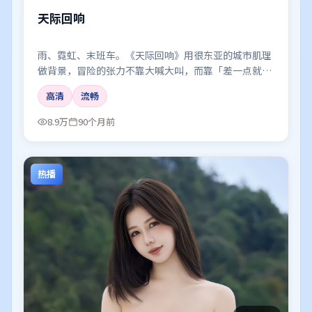
天际回响
雨、霓虹、末班车。《天际回响》用很东亚的城市肌理
做背景，冒险的张力不靠大喊大叫，而靠「差一点就说
出口」的沉默。
高清
流畅
8.9万
90个月前
热播