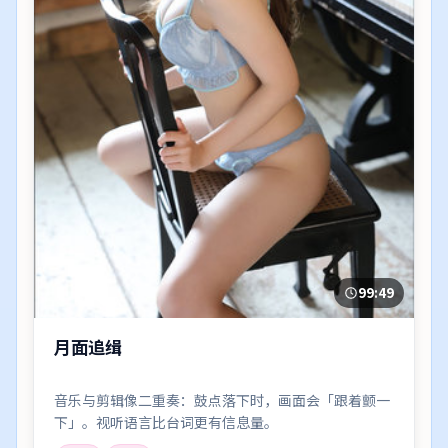
99:49
月面追缉
音乐与剪辑像二重奏：鼓点落下时，画面会「跟着颤一
下」。视听语言比台词更有信息量。