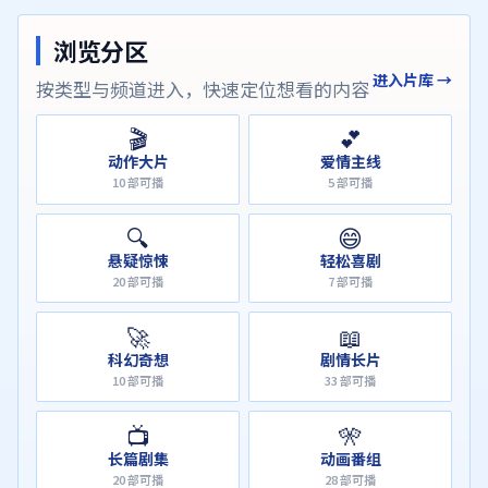
浏览分区
进入片库 →
按类型与频道进入，快速定位想看的内容
🎬
💕
动作大片
爱情主线
10
部可播
5
部可播
🔍
😄
悬疑惊悚
轻松喜剧
20
部可播
7
部可播
🚀
📖
科幻奇想
剧情长片
10
部可播
33
部可播
📺
🎌
长篇剧集
动画番组
20
部可播
28
部可播