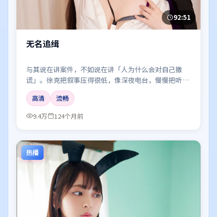
92:51
无名追缉
与其说在讲案件，不如说在讲「人为什么会对自己撒
谎」。徐克把叙事压得很低，像深夜电台，慢慢把听众
引进雾里。
高清
流畅
9.4万
124个月前
热播