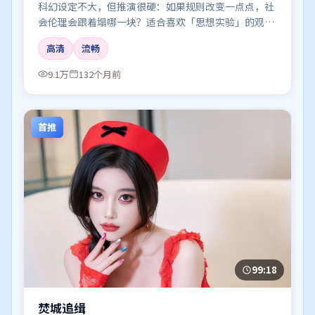
科幻设定不大，但推演很硬：如果规则改变一点点，社
会伦理会跟着塌哪一块？适合喜欢「思想实验」的观
众。
高清
流畅
9.1万
132个月前
首推
99:18
焚城追缉